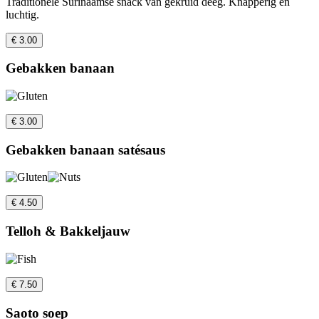
Traditionele Surinaamse snack van gekruid deeg. Knapperig en
luchtig.
€ 3.00
Gebakken banaan
€ 3.00
Gebakken banaan satésaus
€ 4.50
Telloh & Bakkeljauw
€ 7.50
Saoto soep